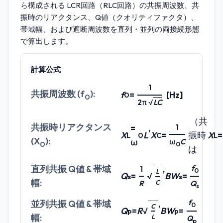
ら構成される LCR回路（RLC回路）の共振周波数、共
振時のリアクタンス、Q値（クオリティファクタ）、
帯域幅、および遮断周波数を直列・並列の両接続形態
で算出します。
計算公式
1
共振周波数 (f
):
f
=
[Hz]
0
0
2π √
LC
（共
共振時リアクタンス
=
,
1
X
L
X
=
振時
X
=
L
0
C
L
(X
):
ω
ω
C
0
0
は
f
直列共振 Q値 & 帯域
,
1
0
L
Q
=
√
BW
=
s
s
幅:
C
R
Q
s
f
並列共振 Q値 & 帯域
,
0
C
Q
=
R
√
BW
=
p
p
幅:
L
Q
p