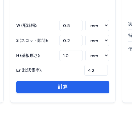
実
W (配線幅):
特
S (スロット隙間):
伝
H (基板厚さ):
Er (比誘電率):