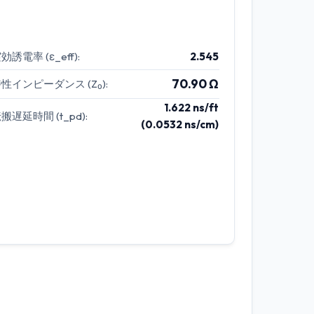
効誘電率 (ε_eff):
2.545
70.90 Ω
性インピーダンス (Z₀):
1.622 ns/ft
搬遅延時間 (t_pd):
(0.0532 ns/cm)