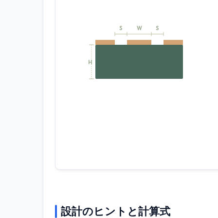
S
W
S
H
設計のヒントと計算式